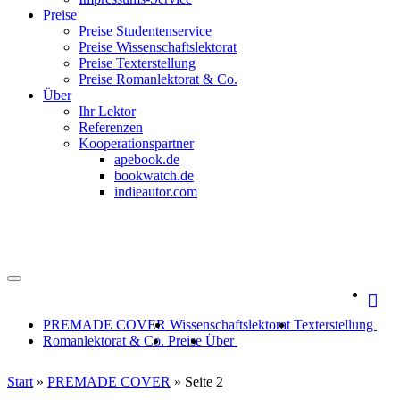
Preise
Preise Studentenservice
Preise Wissenschaftslektorat
Preise Texterstellung
Preise Romanlektorat & Co.
Über
Ihr Lektor
Referenzen
Kooperationspartner
apebook.de
bookwatch.de
indieautor.com
PREMADE COVER
Wissenschaftslektorat
Texterstellung
Romanlektorat & Co.
Preise
Über
Start
»
PREMADE COVER
»
Seite 2