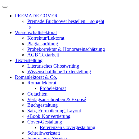
Zum
Inhalt
PREMADE COVER
springen
Premade Buchcover bestellen – so geht
´s
Wissenschaftslektorat
Korrektur/Lektorat
Plagiatsprüfung
Probekorrektur & Honorareinschätzung
AGB Textarbeit
Texterstellung
Literarisches Ghostwriting
Wissenschaftliche Texterstellung
Romanlektorat & Co.
Romanlektorat
Probelektorat
Gutachten
Verlagsanschreiben & Exposé
Buchgestaltung
Satz, Formatierung, Layout
eBook-Konvertierung
Cover-Gestaltung
Referenzen Covergestaltung
Schreibwerkstatt
Impressums-Service