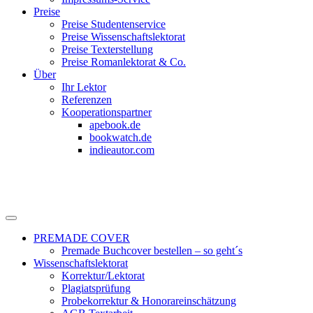
Preise
Preise Studentenservice
Preise Wissenschaftslektorat
Preise Texterstellung
Preise Romanlektorat & Co.
Über
Ihr Lektor
Referenzen
Kooperationspartner
apebook.de
bookwatch.de
indieautor.com
PREMADE COVER
Premade Buchcover bestellen – so geht´s
Wissenschaftslektorat
Korrektur/Lektorat
Plagiatsprüfung
Probekorrektur & Honorareinschätzung