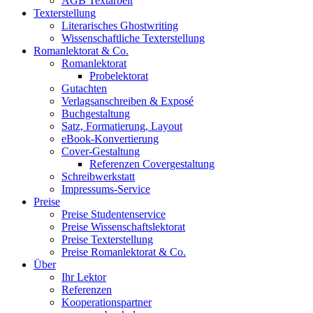
AGB Textarbeit
Texterstellung
Literarisches Ghostwriting
Wissenschaftliche Texterstellung
Romanlektorat & Co.
Romanlektorat
Probelektorat
Gutachten
Verlagsanschreiben & Exposé
Buchgestaltung
Satz, Formatierung, Layout
eBook-Konvertierung
Cover-Gestaltung
Referenzen Covergestaltung
Schreibwerkstatt
Impressums-Service
Preise
Preise Studentenservice
Preise Wissenschaftslektorat
Preise Texterstellung
Preise Romanlektorat & Co.
Über
Ihr Lektor
Referenzen
Kooperationspartner