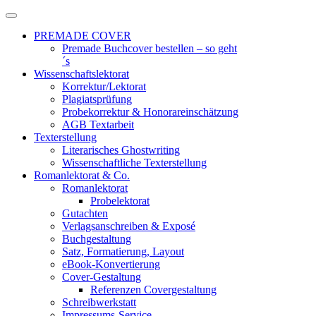
Zum
Inhalt
PREMADE COVER
springen
Premade Buchcover bestellen – so geht
´s
Wissenschaftslektorat
Korrektur/Lektorat
Plagiatsprüfung
Probekorrektur & Honorareinschätzung
AGB Textarbeit
Texterstellung
Literarisches Ghostwriting
Wissenschaftliche Texterstellung
Romanlektorat & Co.
Romanlektorat
Probelektorat
Gutachten
Verlagsanschreiben & Exposé
Buchgestaltung
Satz, Formatierung, Layout
eBook-Konvertierung
Cover-Gestaltung
Referenzen Covergestaltung
Schreibwerkstatt
Impressums-Service