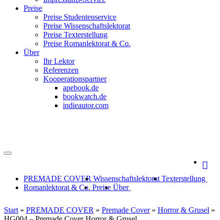
Preise
Preise Studentenservice
Preise Wissenschaftslektorat
Preise Texterstellung
Preise Romanlektorat & Co.
Über
Ihr Lektor
Referenzen
Kooperationspartner
apebook.de
bookwatch.de
indieautor.com
PREMADE COVER
Wissenschaftslektorat
Texterstellung
Romanlektorat & Co.
Preise
Über
Start
»
PREMADE COVER
»
Premade Cover
»
Horror & Grusel
»
HG004 – Premade Cover Horror & Grusel