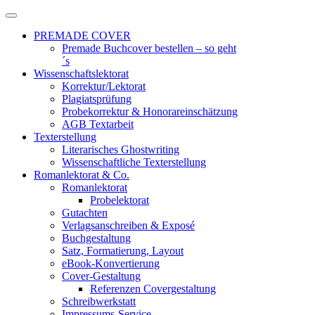
Zum
Inhalt
PREMADE COVER
springen
Premade Buchcover bestellen – so geht
´s
Wissenschaftslektorat
Korrektur/Lektorat
Plagiatsprüfung
Probekorrektur & Honorareinschätzung
AGB Textarbeit
Texterstellung
Literarisches Ghostwriting
Wissenschaftliche Texterstellung
Romanlektorat & Co.
Romanlektorat
Probelektorat
Gutachten
Verlagsanschreiben & Exposé
Buchgestaltung
Satz, Formatierung, Layout
eBook-Konvertierung
Cover-Gestaltung
Referenzen Covergestaltung
Schreibwerkstatt
Impressums-Service