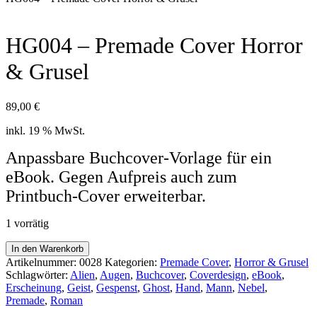
HG004 – Premade Cover Horror
& Grusel
89,00
€
inkl. 19 % MwSt.
Anpassbare Buchcover-Vorlage für ein
eBook. Gegen Aufpreis auch zum
Printbuch-Cover erweiterbar.
1 vorrätig
HG004
In den Warenkorb
-
Artikelnummer:
0028
Kategorien:
Premade Cover
,
Horror & Grusel
Premade
Schlagwörter:
Alien
,
Augen
,
Buchcover
,
Coverdesign
,
eBook
,
Cover
Erscheinung
,
Geist
,
Gespenst
,
Ghost
,
Hand
,
Mann
,
Nebel
,
Horror
Premade
,
Roman
&