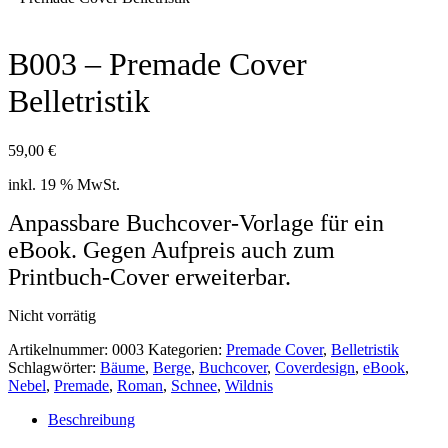
B003 – Premade Cover
Belletristik
59,00
€
inkl. 19 % MwSt.
Anpassbare Buchcover-Vorlage für ein
eBook. Gegen Aufpreis auch zum
Printbuch-Cover erweiterbar.
Nicht vorrätig
Artikelnummer:
0003
Kategorien:
Premade Cover
,
Belletristik
Schlagwörter:
Bäume
,
Berge
,
Buchcover
,
Coverdesign
,
eBook
,
Nebel
,
Premade
,
Roman
,
Schnee
,
Wildnis
Beschreibung