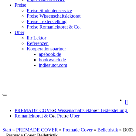
Preise
Preise Studentenservice
Preise Wissenschaftslektorat
Preise Texterstellung
Preise Romanlektorat & Co.
Über
Ihr Lektor
Referenzen
Kooperationspartner
apebook.de
bookwatch.de
indieautor.com
PREMADE COVER
Wissenschaftslektorat
Texterstellung
Romanlektorat & Co.
Preise
Über
Start
»
PREMADE COVER
»
Premade Cover
»
Belletristik
»
B003
– Premade Cover Belletristik