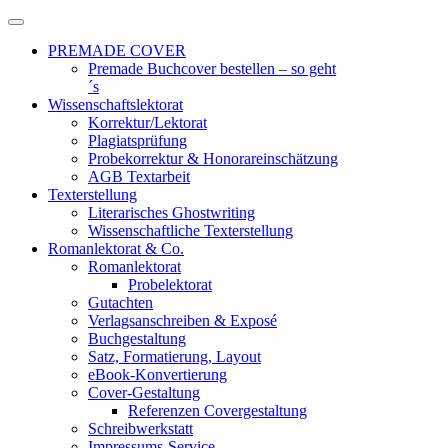
Zum
Inhalt
PREMADE COVER
springen
Premade Buchcover bestellen – so geht
´s
Wissenschaftslektorat
Korrektur/Lektorat
Plagiatsprüfung
Probekorrektur & Honorareinschätzung
AGB Textarbeit
Texterstellung
Literarisches Ghostwriting
Wissenschaftliche Texterstellung
Romanlektorat & Co.
Romanlektorat
Probelektorat
Gutachten
Verlagsanschreiben & Exposé
Buchgestaltung
Satz, Formatierung, Layout
eBook-Konvertierung
Cover-Gestaltung
Referenzen Covergestaltung
Schreibwerkstatt
Impressums-Service